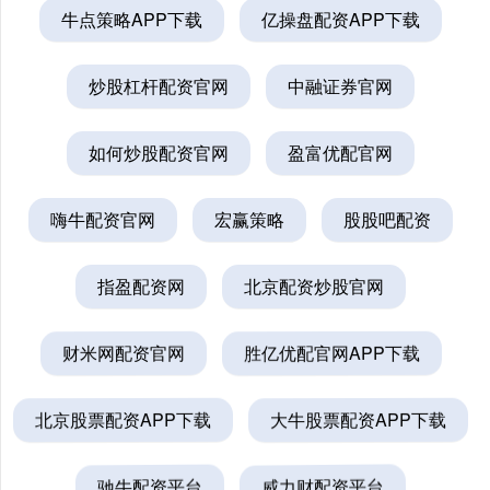
牛点策略APP下载
亿操盘配资APP下载
炒股杠杆配资官网
中融证券官网
如何炒股配资官网
盈富优配官网
嗨牛配资官网
宏赢策略
股股吧配资
指盈配资网
北京配资炒股官网
财米网配资官网
胜亿优配官网APP下载
北京股票配资APP下载
大牛股票配资APP下载
驰牛配资平台
威力财配资平台