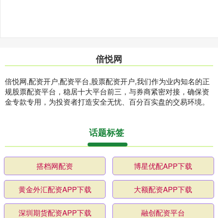
倍悦网
倍悦网,配资开户,配资平台,股票配资开户,我们作为业内知名的正
规股票配资平台，稳居十大平台前三，与券商紧密对接，确保资
金专款专用，为投资者打造安全无忧、百分百实盘的交易环境。
话题标签
搭档网配资
博星优配APP下载
黄金外汇配资APP下载
大额配资APP下载
深圳期货配资APP下载
融创配资平台