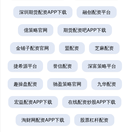
深圳期货配资APP下载
融创配资平台
億策略官网
期货配资吧APP下载
金铺子配资官网
盟配资
芝麻配资
捷希源平台
誉信配资
深富策略平台
趣操盘配资
驰盈策略官网
九华配资
宏益配资APP下载
在线配资炒股APP下载
淘财网配资APP下载
股票杠杆配资