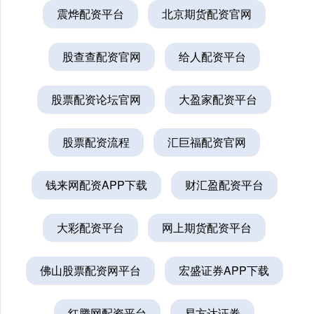
震烨配资平台
北京期货配资官网
股查查配资官网
给人配资平台
股票配资论坛官网
大盈家配资平台
股票配资流程
汇巨福配资官网
钱来网配资APP下载
财汇盈配资平台
大彩配资平台
网上期货配资平台
佛山股票配资网平台
宏盛证券APP下载
红腾网配资平台
易方达证券