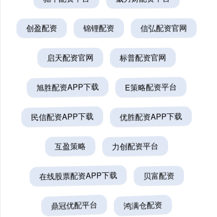
创盈配资
锦锂配资
信弘配资官网
启天配资官网
标普配资官网
旭胜配资APP下载
E策略配资平台
民信配资APP下载
优胜配资APP下载
互盈策略
力创配资平台
在线股票配资APP下载
贝富配资
鼎冠优配平台
鸿满仓配资