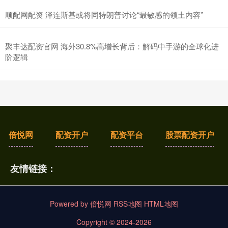
顺配网配资 泽连斯基或将同特朗普讨论“最敏感的领土内容”
聚丰达配资官网 海外30.8%高增长背后：解码中手游的全球化进
阶逻辑
倍悦网
配资开户
配资平台
股票配资开户
友情链接：
Powered by
倍悦网
RSS地图
HTML地图
Copyright
© 2024-2026