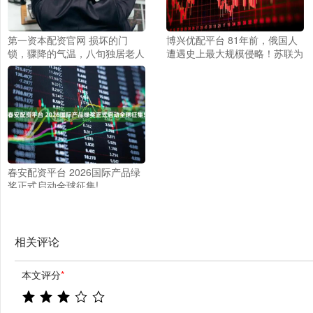
第一资本配资官网 损坏的门
博兴优配平台 81年前，俄国人
锁，骤降的气温，八旬独居老人
遭遇史上最大规模侵略！苏联为
在四楼阳台瑟瑟发抖……
何能残血反杀德国？
春安配资平台 2026国际产品绿
奖正式启动全球征集!
相关评论
本文评分
*