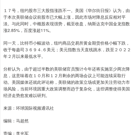
１７号，纽约股市三大股指涨跌不一。美国《华尔街日报》认为，由
于本次美联储会议前股市已大幅上涨，因此市场对降息反应相对平
淡。与此同时，中概股表现强势，截至收盘，纳斯达克中国金龙指数
涨2.85%，百度涨超11%。
同一天，比特币小幅波动，纽约商品交易所黄金期货价格小幅下跌，
收于每盎司３６９４.６美元；美元指数当天直线跳水，跌至２０２２
年２月以来最低水平。
分析认为，由于超过半数的美联储官员预计今年还将实施至少两次降
息，这意味着在１０月和１２月剩余的两场会议上可能连续采取行
动。美国媒体还就此评论称，美联储的政策立场或更加关注劳动力市
场风险，当前环境因重大政策调整而趋于复杂化，这些调整使得美国
经济走势愈发难以研判。
来源：环球国际视频通讯社
编辑：马超然
责编：李光军