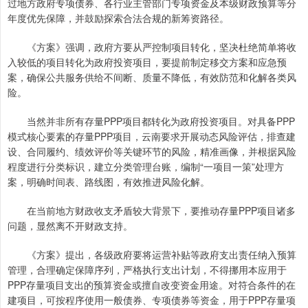
过地方政府专项债券、各行业主管部门专项资金及本级财政预算等分
年度优先保障，并鼓励探索合法合规的新筹资路径。
《方案》强调，政府方要从严控制项目转化，坚决杜绝简单将收
入较低的项目转化为政府投资项目，要提前制定移交方案和应急预
案，确保公共服务供给不间断、质量不降低，有效防范和化解各类风
险。
当然并非所有存量PPP项目都转化为政府投资项目。对具备PPP
模式核心要素的存量PPP项目，云南要求开展动态风险评估，排查建
设、合同履约、绩效评价等关键环节的风险，精准画像，并根据风险
程度进行分类标识，建立分类管理台账，编制“一项目一策”处理方
案，明确时间表、路线图，有效推进风险化解。
在当前地方财政收支矛盾较大背景下，要推动存量PPP项目诸多
问题，显然离不开财政支持。
《方案》提出，各级政府要将运营补贴等政府支出责任纳入预算
管理，合理确定保障序列，严格执行支出计划，不得挪用本应用于
PPP存量项目支出的预算资金或擅自改变资金用途。对符合条件的在
建项目，可按程序使用一般债券、专项债券等资金，用于PPP存量项