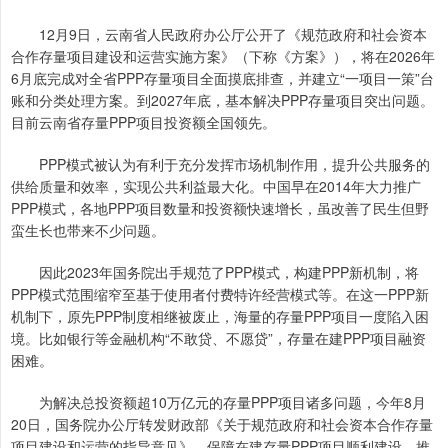
12月9日，云南省人民政府办公厅公开了《规范政府和社会资本
合作存量项目建设和运营实施方案》（下称《方案》），将在2026年
6月底完成对全省PPP存量项目全面摸底排查，并建立“一项目一策”台
账和分类处理方案。到2027年底，基本解决PPP存量项目突出问题。
目前云南省存量PPP项目投资额全国领先。
PPP模式被认为有利于充分发挥市场机制作用，提升公共服务的
供给质量和效率，实现公共利益最大化。中国早在2014年大力推广
PPP模式，各地PPP项目数量和投资额快速增长，虽改善了民生但野
蛮生长也带来不少问题。
因此2023年国务院出手规范了PPP模式，构建PPP新机制，将
PPP模式范围缩窄至基于使用者付费特许经营模式等。在这一PPP新
机制下，原先PPP制度相继被废止，海量的存量PPP项目一度陷入困
境。比如银行等金融机构“不敢贷、不愿贷”，存量在建PPP项目融资
困难。
为解决总投资额超10万亿元的存量PPP项目诸多问题，今年8月
20日，国务院办公厅转发财政部《关于规范政府和社会资本合作存量
项目建设和运营的指导意见》，保障在建存量PPP项目顺利建设，推