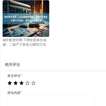
决边界纠纷，从此亲密无间
幅，本周已跌15个基点
城中配资官网 TVB女星奉女成
婚，二胎产子获老公赠50万名
表，出月子晒富贵生活
相关评论
本文评分
*
评论内容
*