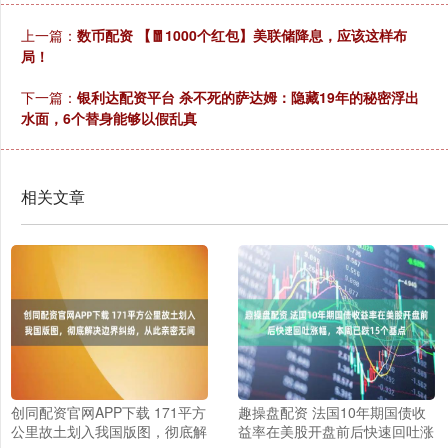
上一篇：
数币配资 【🧧1000个红包】美联储降息，应该这样布
局！
下一篇：
银利达配资平台 杀不死的萨达姆：隐藏19年的秘密浮出
水面，6个替身能够以假乱真
相关文章
创同配资官网APP下载 171平方
趣操盘配资 法国10年期国债收
公里故土划入我国版图，彻底解
益率在美股开盘前后快速回吐涨