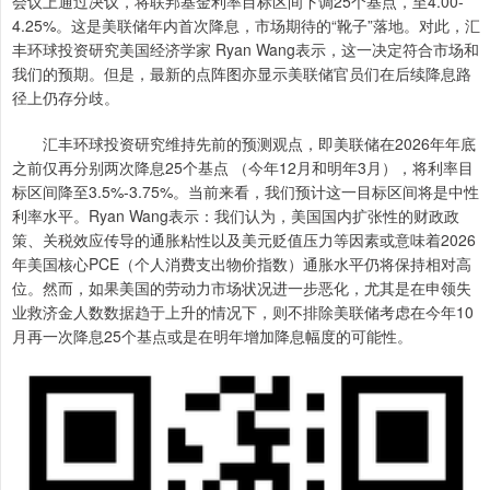
会议上通过决议，将联邦基金利率目标区间下调25个基点，至4.00-
4.25%。这是美联储年内首次降息，市场期待的“靴子”落地。对此，汇
丰环球投资研究美国经济学家 Ryan Wang表示，这一决定符合市场和
我们的预期。但是，最新的点阵图亦显示美联储官员们在后续降息路
径上仍存分歧。
汇丰环球投资研究维持先前的预测观点，即美联储在2026年年底
之前仅再分别两次降息25个基点 （今年12月和明年3月），将利率目
标区间降至3.5%-3.75%。当前来看，我们预计这一目标区间将是中性
利率水平。Ryan Wang表示：我们认为，美国国内扩张性的财政政
策、关税效应传导的通胀粘性以及美元贬值压力等因素或意味着2026
年美国核心PCE（个人消费支出物价指数）通胀水平仍将保持相对高
位。然而，如果美国的劳动力市场状况进一步恶化，尤其是在申领失
业救济金人数数据趋于上升的情况下，则不排除美联储考虑在今年10
月再一次降息25个基点或是在明年增加降息幅度的可能性。