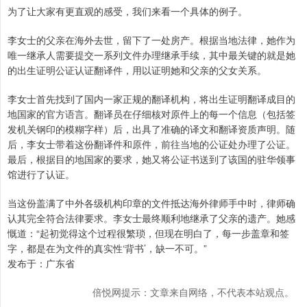
为了让大家有更直观的感受，我们来看一个具体的例子。
李女士的父亲在海外去世，留下了一处房产。根据当地法律，她作为
唯一继承人需要提交一系列文件办理继承手续，其中最关键的就是她
的出生证明公证认证翻译件，用以证明她和父亲的父女关系。
李女士首先找到了国内一家正规的翻译机构，将出生证明翻译成目的
地国家的官方语言。翻译员在仔细核对原件上的每一个信息（包括签
发机关钢印的模糊字样）后，出具了准确的译文和翻译资质声明。随
后，李女士带着这份翻译件和原件，前往当地的公证处办理了公证。
最后，根据目的地国家的要求，她又将公证书送到了该国的驻华领事
馆进行了认证。
当这份盖满了中外各级机构印章的文件抵达海外律师手中时，律师确
认其完全符合法律要求。李女士最终顺利地继承了父亲的遗产。她感
慨道：“起初觉得这个过程很繁琐，但现在明白了，每一步盖章和签
字，都是在为文件的真实性‘背书’，缺一不可。”
发布于：广东省
倍悦网提示：文章来自网络，不代表本站观点。