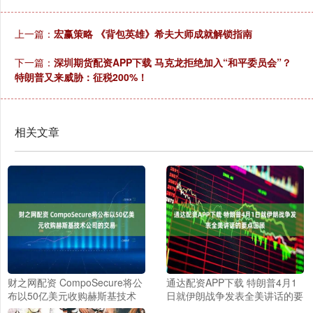
上一篇：
宏赢策略 《背包英雄》希夫大师成就解锁指南
下一篇：
深圳期货配资APP下载 马克龙拒绝加入“和平委员会”？
特朗普又来威胁：征税200%！
相关文章
财之网配资 CompoSecure将公
通达配资APP下载 特朗普4月1
布以50亿美元收购赫斯基技术
日就伊朗战争发表全美讲话的要
公司的交易
点回顾