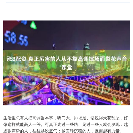
生活里总有人把高调当本事，嗓门大、排场足、话说得天花乱坠，好
像这样就能高人一等。可真正走过一些路、见过一些人就会发现：越
虚张声势的人，往往越没底气；越安静沉稳的人，反而越有力量。