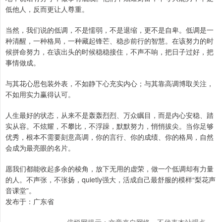
低他人，反而更让人尊重。
当然，我们说的低调，不是懦弱，不是退缩，更不是自卑。低调是一
种清醒，一种格局，一种藏起锋芒、稳步前行的智慧。在该努力的时
候拼命努力，在该出头的时候稳稳接住，不声不响，把日子过好，把
事情做成。
与其花心思包装外表，不如静下心充实内心；与其靠高调博取关注，
不如用实力赢得认可。
人生最好的状态，从来不是轰轰烈烈、万众瞩目，而是内心安稳、踏
实从容。不炫耀，不攀比，不浮躁，默默努力，悄悄拔尖。当你足够
优秀，根本不需要刻意高调，你的言行、你的成绩、你的格局，自然
会成为最亮眼的名片。
愿我们都能收起多余的棱角，放下无用的虚荣，做一个低调却有力量
的人。不声张，不张扬，quietly强大，活成自己最舒服的模样“梨花声
音课堂”。
发布于：广东省
倍悦网提示：文章来自网络，不代表本站观点。