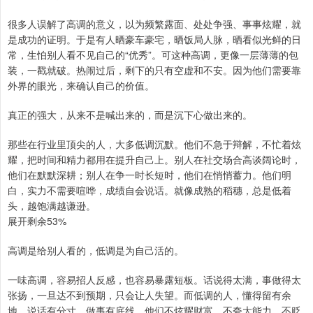
很多人误解了高调的意义，以为频繁露面、处处争强、事事炫耀，就
是成功的证明。于是有人晒豪车豪宅，晒饭局人脉，晒看似光鲜的日
常，生怕别人看不见自己的“优秀”。可这种高调，更像一层薄薄的包
装，一戳就破。热闹过后，剩下的只有空虚和不安。因为他们需要靠
外界的眼光，来确认自己的价值。
真正的强大，从来不是喊出来的，而是沉下心做出来的。
那些在行业里顶尖的人，大多低调沉默。他们不急于辩解，不忙着炫
耀，把时间和精力都用在提升自己上。别人在社交场合高谈阔论时，
他们在默默深耕；别人在争一时长短时，他们在悄悄蓄力。他们明
白，实力不需要喧哗，成绩自会说话。就像成熟的稻穗，总是低着
头，越饱满越谦逊。
展开剩余53%
高调是给别人看的，低调是为自己活的。
一味高调，容易招人反感，也容易暴露短板。话说得太满，事做得太
张扬，一旦达不到预期，只会让人失望。而低调的人，懂得留有余
地，说话有分寸，做事有底线。他们不炫耀财富，不夸大能力，不贬