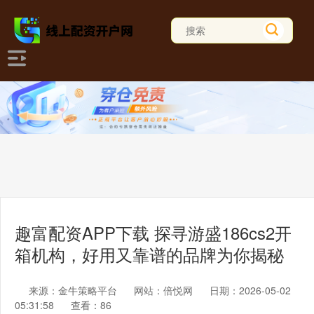
趣富配资APP下载 探寻游盛186cs2开
箱机构，好用又靠谱的品牌为你揭秘
来源：金牛策略平台
网站：倍悦网
日期：2026-05-02
05:31:58
查看：86