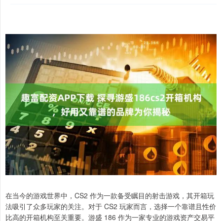
在当今的游戏世界中，CS2 作为一款备受瞩目的射击游戏，其开箱玩
法吸引了众多玩家的关注。对于 CS2 玩家而言，选择一个靠谱且性价
比高的开箱机构至关重要。游盛 186 作为一家专业的游戏资产交易平