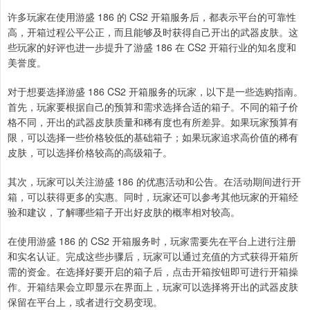
许多玩家在使用游盛 186 的 CS2 开箱服务后，都表示平台的可靠性
高，开箱过程公平公正，而且能够及时获得自己开出的武器皮肤。这
些玩家的好评也进一步提升了游盛 186 在 CS2 开箱行业的知名度和
美誉度。
对于想要选择游盛 186 CS2 开箱服务的玩家，以下是一些选购指南。
首先，玩家要根据自己的预算和需求选择合适的箱子。不同的箱子价
格不同，开出的武器皮肤质量和稀有度也有所差异。如果玩家预算有
限，可以选择一些价格较低的基础箱子；如果玩家追求高价值的稀有
皮肤，可以选择价格较高的高级箱子。
其次，玩家可以关注游盛 186 的优惠活动和公告。在活动期间进行开
箱，可以获得更多的实惠。同时，玩家还可以参考其他玩家的开箱经
验和建议，了解哪些箱子开出好皮肤的概率相对较高。
在使用游盛 186 的 CS2 开箱服务时，玩家需要先在平台上进行注册
和实名认证。完成这些步骤后，玩家可以通过充值的方式获得开箱所
需的资金。在选择好要开启的箱子后，点击开箱按钮即可进行开箱操
作。开箱结果会立即显示在界面上，玩家可以选择将开出的武器皮肤
保留在平台上，或者进行交易变现。