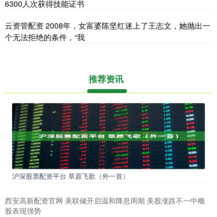
6300人次获得技能证书
云资管配资 2008年，女富婆陈坚红迷上了王志文，她抛出一
个无法拒绝的条件，“我
推荐资讯
沪深股票配资平台 草原飞歌（外一首）
西安高新配资官网 美联储开启温和降息周期 美股涨跌不一中概
股表现强势