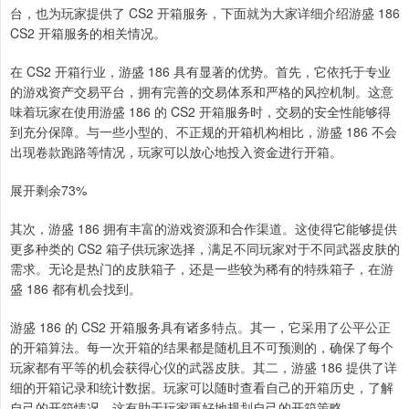
台，也为玩家提供了 CS2 开箱服务，下面就为大家详细介绍游盛 186
CS2 开箱服务的相关情况。
在 CS2 开箱行业，游盛 186 具有显著的优势。首先，它依托于专业
的游戏资产交易平台，拥有完善的交易体系和严格的风控机制。这意
味着玩家在使用游盛 186 的 CS2 开箱服务时，交易的安全性能够得
到充分保障。与一些小型的、不正规的开箱机构相比，游盛 186 不会
出现卷款跑路等情况，玩家可以放心地投入资金进行开箱。
展开剩余73%
其次，游盛 186 拥有丰富的游戏资源和合作渠道。这使得它能够提供
更多种类的 CS2 箱子供玩家选择，满足不同玩家对于不同武器皮肤的
需求。无论是热门的皮肤箱子，还是一些较为稀有的特殊箱子，在游
盛 186 都有机会找到。
游盛 186 的 CS2 开箱服务具有诸多特点。其一，它采用了公平公正
的开箱算法。每一次开箱的结果都是随机且不可预测的，确保了每个
玩家都有平等的机会获得心仪的武器皮肤。其二，游盛 186 提供了详
细的开箱记录和统计数据。玩家可以随时查看自己的开箱历史，了解
自己的开箱情况，这有助于玩家更好地规划自己的开箱策略。