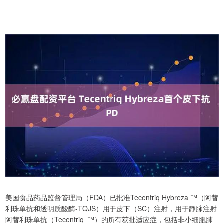
美国食品药品监督管理局（FDA）已批准Tecentriq Hybreza ™（阿替
利珠单抗和透明质酸酶-TQJS）用于皮下（SC）注射，用于静脉注射
阿替利珠单抗（Tecentriq ™）的所有获批适应症，包括非小细胞肺