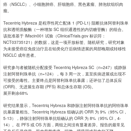
癌（NSCLC）、小细胞肺癌、肝细胞癌、黑色素瘤、肺泡软组织肉
瘤。
Tecentriq Hybreza 是程序性死亡配体 1 (PD-L1) 阻断抗体阿替利珠单
抗和透明质酸酶（一种增加 SC 组织通透性的内切糖苷酶）的组合。
该批准基于 IMscin001 试验（ClinicalTrials.gov 标识符：
NCT03735121）的数据，这是一项开放标签、随机研究，研究对象
为未接受癌症免疫治疗且在铂类化疗后病情进展的局部晚期或转移性
NSCLC 成年患者。
研究参与者被随机分配接受 Tecentriq Hybreza SC（n=247）或静脉
注射阿替利珠单抗（n=124），每 3 周一次，直至疾病进展或出现不
可接受的毒性。主要终点是阿替利珠单抗暴露；还评估了总体反应
(ORR)、无进展生存期 (PFS) 和总体生存期 (OS)。
展开剩余68%
研究结果显示，Tecentriq Hybreza 和静脉注射阿特珠单抗的阿特珠单
抗暴露量相当。Tecentriq Hybreza 组确认的 ORR 为 9%（95% CI，
5-13），静脉注射阿特珠单抗组确认的 ORR 为 8%（95% CI，4-
14）。在 PFS 或 OS 方面，两组之间没有显著差异。报告的最常见
不良反应是疲劳、肌肉骨骼疼痛、咳嗽、呼吸困难和食欲下降。