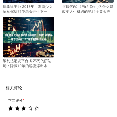
捷希缘平台 2013年，湖南少女
恒盛优配 《自己 (Self)为什么是
执意嫁给71岁老头并生下一
改变人生机遇的第24个黄金关
子，现在如何？
键词？》本文作者：慕容洞唐。
整理编辑：拓跋煌岐。
银利达配资平台 杀不死的萨达
姆：隐藏19年的秘密浮出水
面，6个替身能够以假乱真
相关评论
本文评分
*