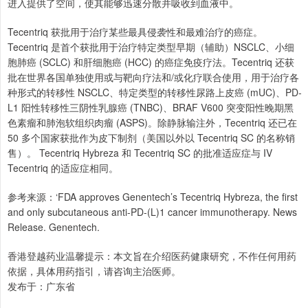
进入提供了空间，使其能够迅速分散并吸收到血液中。
Tecentriq 获批用于治疗某些最具侵袭性和最难治疗的癌症。
Tecentriq 是首个获批用于治疗特定类型早期（辅助）NSCLC、小细
胞肺癌 (SCLC) 和肝细胞癌 (HCC) 的癌症免疫疗法。Tecentriq 还获
批在世界各国单独使用或与靶向疗法和/或化疗联合使用，用于治疗各
种形式的转移性 NSCLC、特定类型的转移性尿路上皮癌 (mUC)、PD-
L1 阳性转移性三阴性乳腺癌 (TNBC)、BRAF V600 突变阳性晚期黑
色素瘤和肺泡软组织肉瘤 (ASPS)。除静脉输注外，Tecentriq 还已在
50 多个国家获批作为皮下制剂（美国以外以 Tecentriq SC 的名称销
售）。 Tecentriq Hybreza 和 Tecentriq SC 的批准适应症与 IV
Tecentriq 的适应症相同。
参考来源：‘FDA approves Genentech’s Tecentriq Hybreza, the first
and only subcutaneous anti-PD-(L)1 cancer immunotherapy. News
Release. Genentech.
香港登越药业温馨提示：本文旨在介绍医药健康研究，不作任何用药
依据，具体用药指引，请咨询主治医师。
发布于：广东省