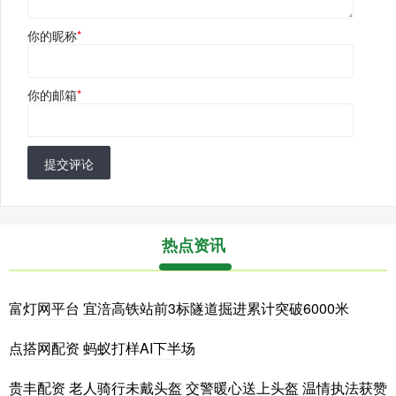
你的昵称
*
你的邮箱
*
提交评论
热点资讯
富灯网平台 宜涪高铁站前3标隧道掘进累计突破6000米
点搭网配资 蚂蚁打样AI下半场
贵丰配资 老人骑行未戴头盔 交警暖心送上头盔 温情执法获赞