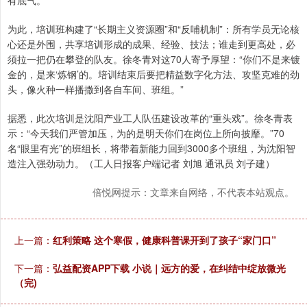
为此，培训班构建了“长期主义资源圈”和“反哺机制”：所有学员无论核
心还是外围，共享培训形成的成果、经验、技法；谁走到更高处，必
须拉一把仍在攀登的队友。徐冬青对这70人寄予厚望：“你们不是来镀
金的，是来‘炼钢’的。培训结束后要把精益数字化方法、攻坚克难的劲
头，像火种一样播撒到各自车间、班组。”
据悉，此次培训是沈阳产业工人队伍建设改革的“重头戏”。徐冬青表
示：“今天我们严管加压，为的是明天你们在岗位上所向披靡。”70
名“眼里有光”的班组长，将带着新能力回到3000多个班组，为沈阳智
造注入强劲动力。（工人日报客户端记者 刘旭 通讯员 刘子建）
倍悦网提示：文章来自网络，不代表本站观点。
上一篇：
红利策略 这个寒假，健康科普课开到了孩子“家门口”
下一篇：
弘益配资APP下载 小说｜远方的爱，在纠结中绽放微光
（完)