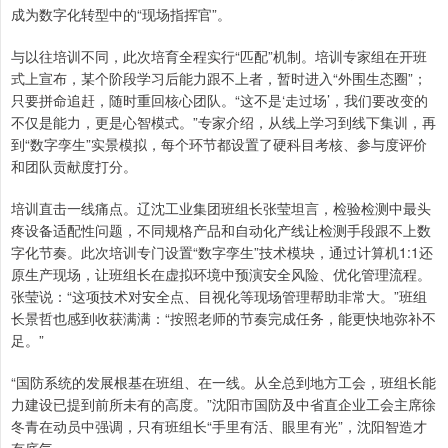
成为数字化转型中的“现场指挥官”。
与以往培训不同，此次培育全程实行“匹配”机制。培训专家组在开班
式上宣布，某个阶段学习后能力跟不上者，暂时进入“外围生态圈”；
只要拼命追赶，随时重回核心团队。“这不是‘走过场’，我们要改变的
不仅是能力，更是心智模式。”专家介绍，从线上学习到线下集训，再
到“数字孪生”实景模拟，每个环节都设置了硬科目考核、参与度评价
和团队贡献度打分。
培训直击一线痛点。辽沈工业集团班组长张莹坦言，检验检测中最头
疼设备适配性问题，不同规格产品和自动化产线让检测手段跟不上数
字化节奏。此次培训专门设置“数字孪生”技术模块，通过计算机1:1还
原生产现场，让班组长在虚拟环境中预演安全风险、优化管理流程。
张莹说：“这项技术对安全点、目视化等现场管理帮助非常大。”班组
长景哲也感到收获满满：“按照老师的节奏完成任务，能更快地弥补不
足。”
“国防系统的发展根基在班组、在一线。从全总到地方工会，班组长能
力建设已提到前所未有的高度。”沈阳市国防及中省直企业工会主席徐
冬青在动员中强调，只有班组长“手里有活、眼里有光”，沈阳智造才
有底气。